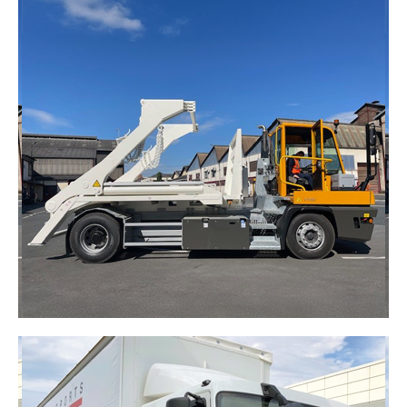
SEMI-REMORQUE PORTE
ENGINS
Parfaite pour le transport d'engins de chantier ou
de matériel lourd, offrant robustesse et sécurité.​
DÉCOUVRIR
TRACTEURS DE PARC
MULTIBENNES