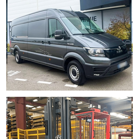
Camion polyvalent et compact, idéal pour la
distribution urbaine et les livraisons de proximité.
Son gabarit lui permet de circuler facilement dans
les zones à accès restreint tout en offrant une
capacité de transport adaptée aux besoins
quotidiens.
DÉCOUVRIR
FOURGON 14M3
Compact et maniable, le fourgon 14 m³ est
parfaitement adapté aux livraisons en ville et aux