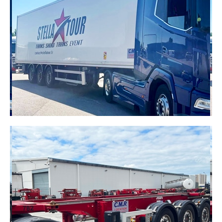
Fiables et performants, nos tracteurs routiers
assurent vos trajets longue distance et vos
livraisons régionales avec efficacité.
DÉCOUVRIR
SEMI-REMORQUE FOURGON
C'est l’une des remorques les plus fréquemment
utilisées dans le transport routier. C’est une solution
sûre et fiable pour le transport de toutes vos
marchandises.