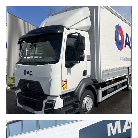
TRACTEURS DE PARC
ÉLECTRIQUES
Alternative silencieuse et écologique aux modèles
thermiques. Ils offrent les mêmes performances,
tout en réduisant les émissions et les nuisances
sonores sur vos sites logistiques.
DÉCOUVRIR
CAMION PORTEUR D12