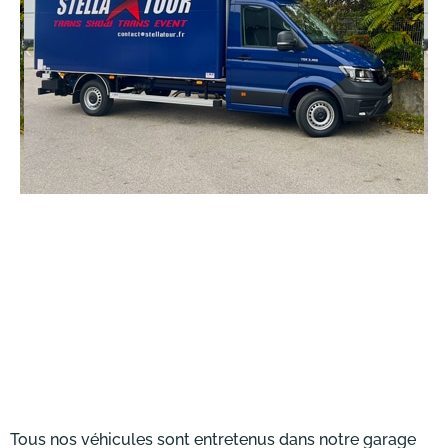
adapté aussi bien aux trajets régionaux qu’aux
livraisons sur site.
DÉCOUVRIR
FOURGON 20M3
Le fourgon 20 m³ avec hayon est idéal pour le
transport de charges volumineuses et lourdes en
toute sécurité. Grâce à son hayon élévateur, le
chargement et le déchargement sont facilités,
même sans quai.
Tous nos véhicules sont entretenus dans notre garage