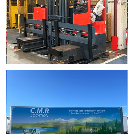
zones à accès restreint. Il offre un volume généreux
tout en restant facile à conduire, même dans les
rues étroites ou lors de trajets fréquents.
DÉCOUVRIR
CHARIOTS ÉLÉVATEURS
Une gamme de chariots élévateurs pour faciliter le
chargement, le déchargement et la manutention
de vos marchandises sur site.