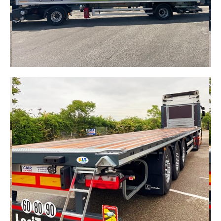
DÉCOUVRIR
SEMI-REMORQUE CITY (1 À 2
ESSIEUX)
Conçue pour la distribution urbaine elle réponde à
la règlementation en centre ville. Ultra maniable
pour un passage facilité dans les zones ou rues
étroites à la ville ou à la montagne.
DÉCOUVRIR