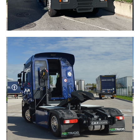
TRACTEURS DE PARC
THERMIQUES
Solution robuste et fiable pour déplacer vos
remorques en toute sécurité. Conçus pour une
utilisation intensive, ils améliorent le confort de
travail des opérateurs et fluidifient vos flux
logistiques.
DÉCOUVRIR