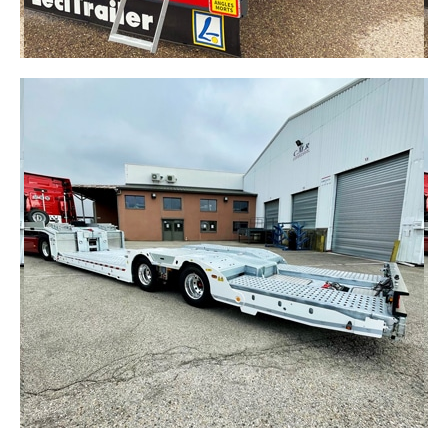
SEMI REMORQUE PLATEAU
Idéale pour le transport de matériaux,
d’équipements ou de marchandises volumineuses,
elle facilite le chargement grâce à son accès direct
et son châssis extensible.
DÉCOUVRIR