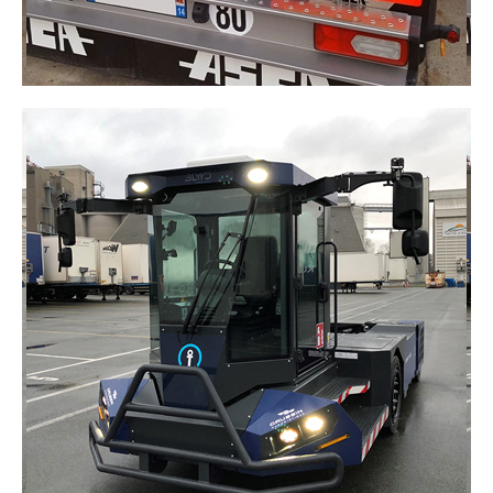
SEMI-REMORQUE PORTE
CONTENEUR
Spécialement conçue pour le transport de
conteneurs maritimes, elle assure une manutention
efficace et sécurisée de vos cargaisons.​
DÉCOUVRIR