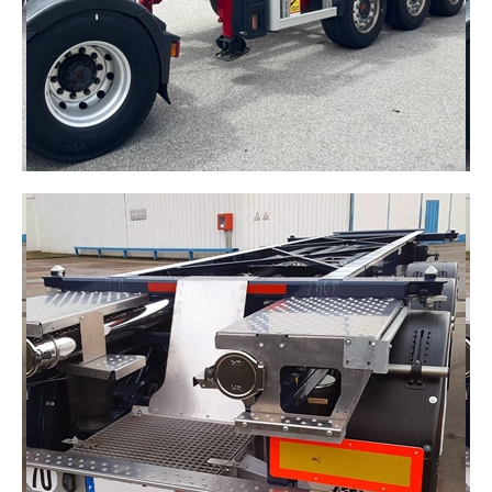
DÉCOUVRIR
SEMI-REMORQUE PORTE
CITERNE
Conçue pour le transport de liquides ou de
matières dangereuses, elle garantit sécurité,
étanchéité et stabilité sur la route.
DÉCOUVRIR