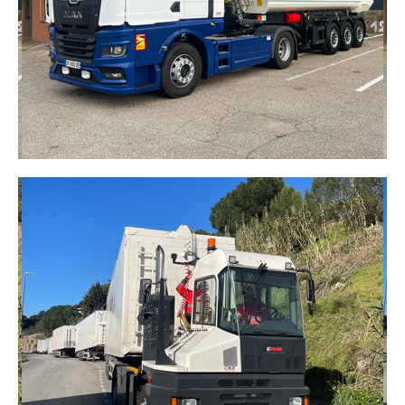
optimisant vos coûts logistiques.​
DÉCOUVRIR
SEMI REMORQUE BENNE
Idéale pour le transport de matériaux en vrac
(terre, gravats, sable, céréales…), la semi-remorque
benne allie robustesse et praticité. Son système de
basculement facilite le déchargement rapide et
sécurisé sur chantiers, sites industriels ou zones
agricoles.
DÉCOUVRIR