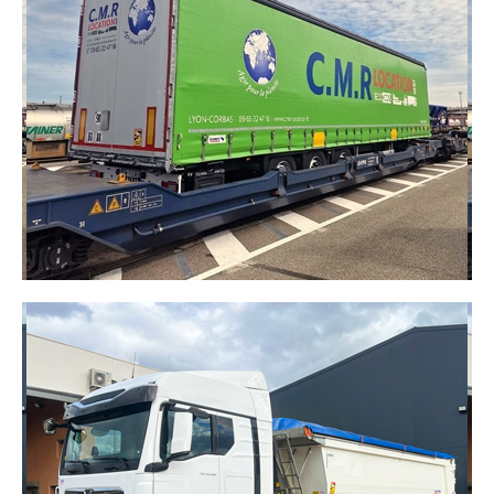
Idéale pour le transport de marchandises, elle
facilite le chargement et le déchargement grâce à
ses rideaux coulissants et détachables par les
côtés et par le toit.
DÉCOUVRIR
SEMI-REMORQUE RAIL ROUTE
(P400)
Adaptée au transport combiné rail-route, elle
permet de réduire votre empreinte carbone tout en