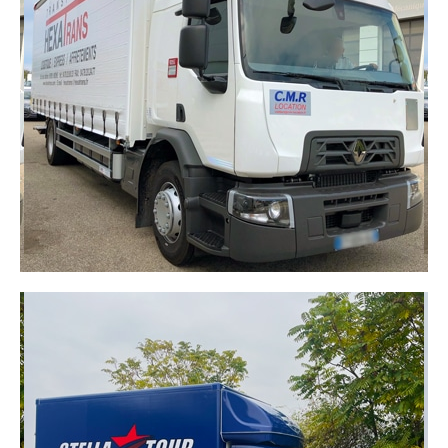
Conçus sur mesure pour répondre aux contraintes
spécifiques de certains sites de manutention. Une
innovation récente dans notre flotte, pensée pour
améliorer la productivité et l’adaptabilité de vos
opérations.
DÉCOUVRIR
CAMION PORTEUR 19T
Parfait pour le transport de marchandises ou
d’équipements lourds. Avec sa capacité de 19
tonnes, il combine volume de chargement
important et excellente maniabilité, ce qui le rend