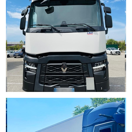
CAMION PORTEUR GRUE
Solution idéale pour vos chantiers et vos
opérations nécessitant à la fois transport et
manutention. Équipé d’une grue, il facilite le
chargement et le déchargement de matériaux
lourds ou encombrants, directement sur site.
DÉCOUVRIR
TRACTEURS ROUTIERS